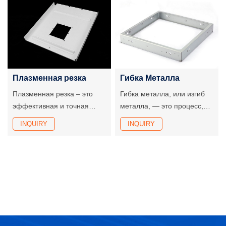
и структуру с помощью
разрезаемого материала,
ряда процессов, таких как
вызывая его быстрое
резка, гибка, штамповка и
плавление, испарение,
сварка.
абляцию или достижение
точки воспламенения, тем
самым разрезая материал.
Плазменная резка
Гибка Металла
Плазменная резка – это
Гибка металла, или изгиб
эффективная и точная
металла, — это процесс,
технология резки металла.
при котором
INQUIRY
INQUIRY
Для резки металла
металлический лист, труба
используется плазма,
или проволока сгибается и
генерируемая
деформируется путем
высокотемпературным
изменения своей
ионным газом.
первоначальной формы
под действием внешней
силы.