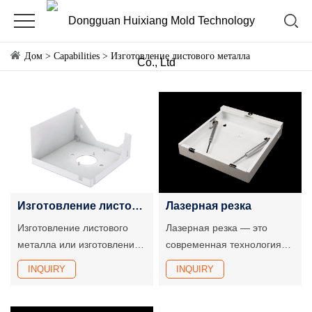
Дом
>
Capabilities
>
Изготовление листового металла
Изготовление листового металла
Лазерная резка
Изготовление листового
Лазерная резка — это
металла или изготовление
современная технология
листового металла — это
обработки металлов, в
INQUIRY
INQUIRY
процесс, при котором
которой используется
листовому металлу
лазерный луч высокой
придают желаемую форму
плотности для облучения